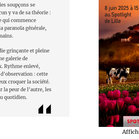
 les soupçons se
un y va de sa théorie :
… Ce qui commence
la paranoïa générale,
mains.
e grinçante et pleine
ne galerie de
x. Rythme enlevé,
 d’observation : cette
eux croquer la société.
 la peur de l’autre, les
u quotidien.
Affich