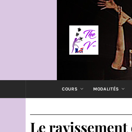
Passer
au
contenu
COURS
COURS
MODALITÉS
Le ravissement 