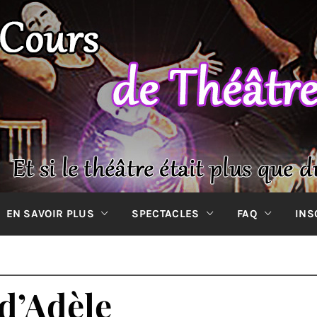
 DE THÉÂT
Et si le théâtre était plus que du spectacle ?
EN SAVOIR PLUS
SPECTACLES
FAQ
INS
V-
d’Adèle