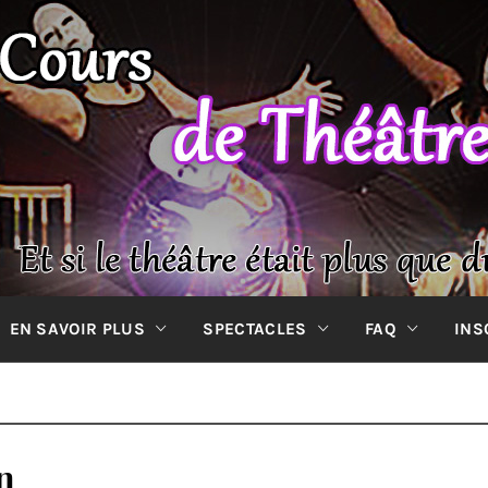
 DE THÉÂT
Et si le théâtre était plus que du spectacle ?
EN SAVOIR PLUS
SPECTACLES
FAQ
INS
V-
n