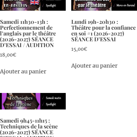
Samedi 11h30-13h :
Lundi 19h-20h30 :
Perfectionnement de
Théâtre pour la confiance
l’anglais par le théâtre
en soi #1 (2026-2027)
(2026-2027) SÉANCE
SÉANCE D’ESSAI
D’ESSAI / AUDITION
15,00
€
18,00
€
Ajouter au panier
Ajouter au panier
Samedi 9h45-11h15 :
Techniques de la scène
(2026-2027) SÉANCE