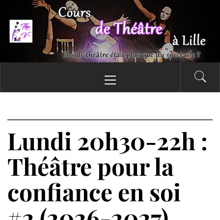
Passer
au
contenu
COURS DE THÉÂTRE
Menu
Et si le théâtre était plus que du spectacle ?
principal
THE V-
Lundi 20h30-22h :
Théâtre pour la
confiance en soi
#2 (2026-2027)