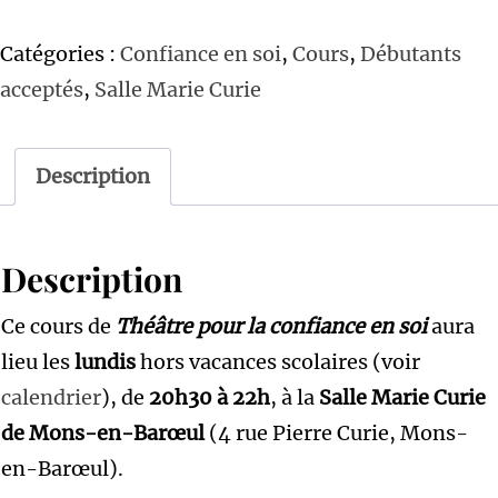
Lundi
Catégories :
Confiance en soi
,
Cours
,
Débutants
20h30-
acceptés
,
Salle Marie Curie
22h
:
Théâtre
Description
pour
la
Description
confiance
en
Ce cours de
Théâtre pour la confiance en soi
aura
soi
lieu les
lundis
hors vacances scolaires (voir
#2
calendrier
), de
20h30 à 22h
, à la
Salle Marie Curie
(2026-
de Mons-en-Barœul
(4 rue Pierre Curie, Mons-
2027)
en-Barœul).
SÉANCE